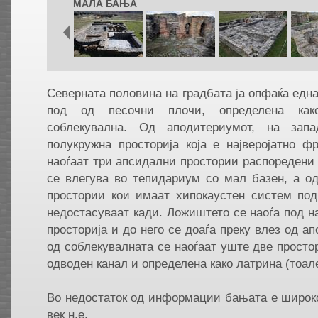
МАЛА БАЊА
Северната половина на градбата ја опфаќа една
под од песочни плочи, определена как
соблекувална. Од аподитериумот, на зап
полукружна просторија која е најверојатно ф
наоѓаат три апсидални простории распоредени в
се влегува во тепидариум со мал базен, а о
простории кои имаат хипокаустен систем под
недостасуваат кади. Ложиштето се наоѓа под н
просторија и до него се доаѓа преку влез од а
од соблекувалната се наоѓаат уште две просто
одводен канал и определена како латрина (тоале
Во недостаток од информации бањата е широко
век н.е.