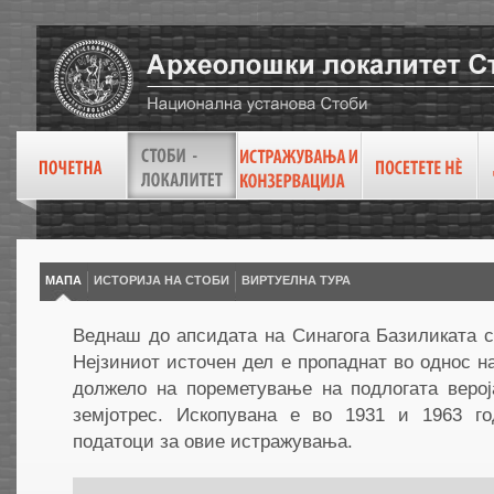
МАПА
ИСТОРИЈА НА СТОБИ
ВИРТУEЛНА ТУРА
Веднаш до апсидата на Синагога Базиликата 
Нејзиниот источен дел е пропаднат во однос н
должело на пореметување на подлогата верој
земјотрес. Ископувана е во 1931 и 1963 г
податоци за овие истражувања.