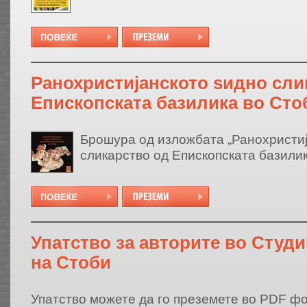
Ранохристијанското ѕидно сли
Епископската базилика во Сто
Брошура од изложбата „Ранохристи
сликарство од Епископската базилик
Упатство за авторите во Студи
на Стоби
Упатство можете да го преземете во PDF ф