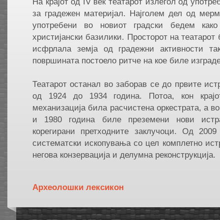
На крајот од IV век театарот излегол од употре
за градежен материјал. Најголем дел од мер
употребени во новиот градски бедем как
христијански базилики. Просторот на театарот 
исфрлала земја од градежни активности та
површината постоело ритче на кое биле изград
Театарот останал во заборав се до првите ис
од 1924 до 1934 година. Потоа, кон крај
механизација била расчистена оркестрата, а во
и 1980 година биле преземени нови ист
корегирани претходните заклучоци. Од 2009
систематски ископувања со цел комплетно ист
негова конзервација и делумна реконструкција.
Aрхеолошки лексикон