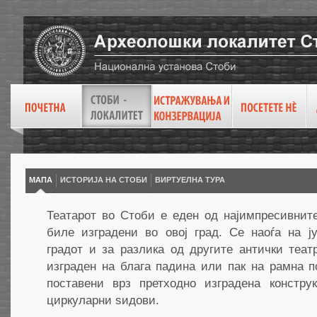
МАПА
ИСТОРИЈА НА СТОБИ
ВИРТУEЛНА ТУРА
Театарот во Стоби е еден од најимпресивнит
биле изградени во овој град. Се наоѓа на ј
градот и за разлика од другите антички теат
изграден на блага падина или пак на рамна 
поставени врз претходно изградена констру
циркуларни ѕидови.