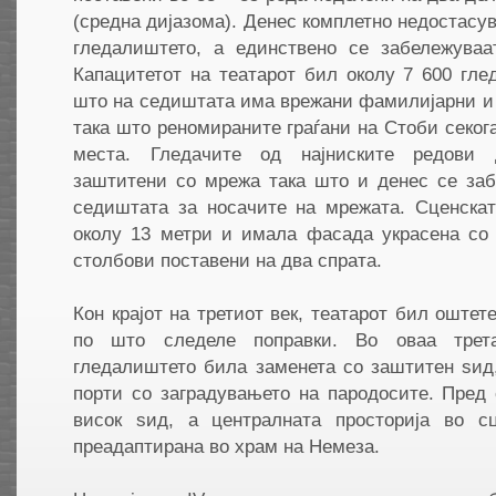
(средна дијазома). Денес комплетно недостасув
гледалиштето, а единствено се забележуваа
Капацитетот на театарот бил околу 7 600 гле
што на седиштата има врежани фамилијарни 
така што реномираните граѓани на Стоби секо
места. Гледачите од најниските редови 
заштитени со мрежа така што и денес се заб
седиштата за носачите на мрежата. Сценскат
околу 13 метри и имала фасада украсена со
столбови поставени на два спрата.
Кон крајот на третиот век, театарот бил оштет
по што следеле поправки. Во оваа тре
гледалиштето била заменета со заштитен ѕид
порти со заградувањето на пародосите. Пред
висок ѕид, a централната просторија во с
преадаптирана во храм на Немеза.