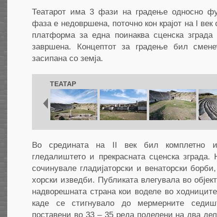
Театарот има 3 фази на градење односно ф
фаза е недовршена, поточно кон крајот на I век 
платформа за една поинаква сценска зграда 
завршена. Концептот за градење бил смене
засипана со земја.
ТЕАТАР
Во средината на II век бил комплетно и
гледалиштето и прекрасната сценска зграда. 
сочинувале гладијаторски и венаторски борби
хорски изведби. Публиката влегувала во објект
надворешната страна кои воделе во ходницит
каде се стигнувало до мермерните седиш
поставени во 33 – 35 реда поделени на два дел