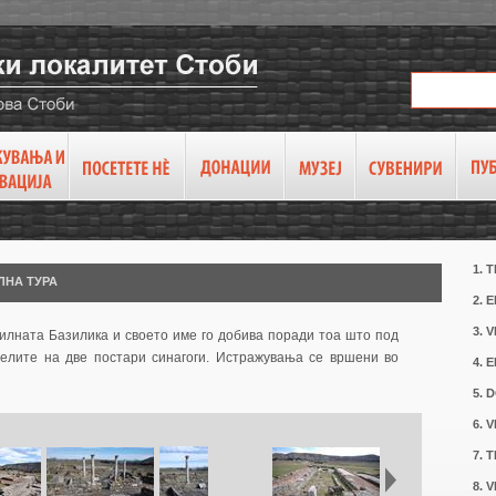
1. 
ЛНА ТУРА
2.
3. 
вилната Базилика и своето име го добива поради тоа што под
мелите на две постари синагоги. Истражувања се вршени во
4. 
5. 
6. 
7. 
8. 