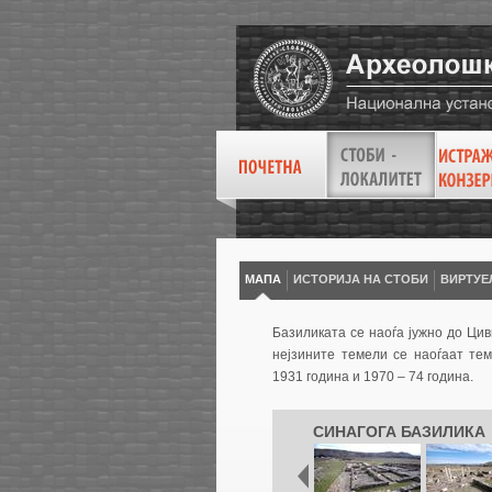
МАПА
ИСТОРИЈА НА СТОБИ
ВИРТУE
Базиликата се наоѓа јужно до Ци
нејзините темели се наоѓаат те
1931 година и 1970 – 74 година.
СИНАГОГА БАЗИЛИКА