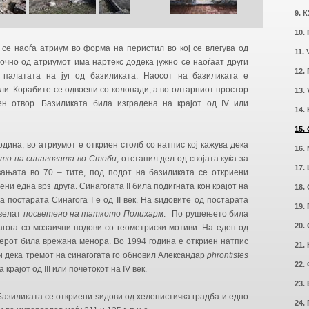
9. 
10.
 се наоѓа атриум во форма на перистил во кој се влегува од
11.
 Источно од атриумот има нартекс додека јужно се наоѓаат други
12.
 палатата на југ од базиликата. Наосот на базиликата е
ли. Корабите се одвоени со колонади, а во олтарниот простор
13.
ен отвор. Базиликата била изградена на крајот од IV или
14.
15.
дина, во атриумот е откриен столб со натпис кој кажува дека
16.
то на синагогата во Стоби
, отстапил дел од својата куќа за
17.
вањата во 70 – тите, под подот на базиликата се откриени
ени една врз друга. Синагогата ΙΙ била подигната кон крајот на
18.
ека постарата Синагога Ι e од II век. На ѕидовите од постарата
19.
 велат
посветено на таткото Полихарм
. По рушењето била
20.
агога со мозаични подови со геометриски мотиви. На еден од
терот била врежана менора. Во 1994 година е откриен натпис
21.
и дека тремот на синагогата го обновил Александар
phrontistes
22.
 крајот од III или почетокот на IV век.
23.
Базиликата се откриени ѕидови од хеленистичка градба и едно
24.