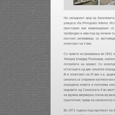
На западниот крај од базиликата
улицата Via Principalis Inferior.
простории кои комуницираат со
троброден и има под од печени ту
постоел реликвијар со крстовид
почетокот на V век.
Со првите истражувања во 1931 го
Тибериј Клавдиј Полихарм,
татко
потребите на храмот. Со ископу
остатоците од две синагоги изград
III и почетокот на IV век н.е. дод
синагога се откриени натписи кои
изградена новата и поголема син
ѕидовите од Синагогата II во мал
на кружна мермерна плоча кој вел
(заштитник, чувар на синагогата) на
Во 1971 година под нартексот на 