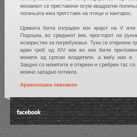
мозаикот се преставени осум квадратни полиња 
полињата има претстави на птици и кантарос.
Црквата била изграден кон крајот на V или 
Подоцна, во средниот век, просторот на руи
искористен за погребување. Тука се откриени гро
еден гроб од ΧΙV век во кои биле приложе
монети од српски владетели, а меѓу нив и 
Заедно со монетите е откриен и сребрен тас со
можно западно потекло.
Aрхеолошки лексикон