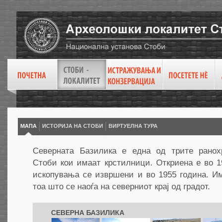
МАПА
ИСТОРИЈА НА СТОБИ
ВИРТУEЛНА ТУРА
Северната Базилика е една од трите ранох
Стоби кои имаат крстилници. Откриена е во 1
ископувања се извршени и во 1955 година. И
тоа што се наоѓа на северниот крај од градот.
СЕВЕРНА БАЗИЛИКА