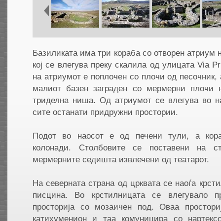
Базиликата има три кораба со отворен атриум н
кој се влегува преку скалила од улицата Via Prin
на атриумот е поплочен со плочи од песочник, 
малиот базен заграден со мермерни плочи 
триделна ниша. Од атриумот се влегува во н
сите останати придружни простории.
Подот во наосот е од печени тули, а кор
колонади. Столбовите се поставени на с
мермерните седишта извлечени од театарот.
На северната страна од црквата се наоѓа крст
писцина. Во крстилницата се влегувало п
просторија со мозаичен под. Оваа простори
катихуменион и таа комуницира со нартекс