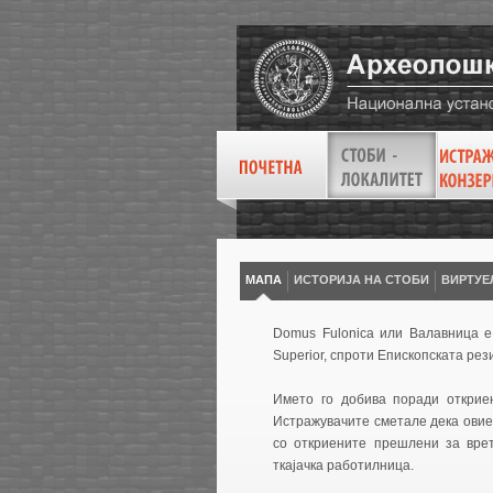
МАПА
ИСТОРИЈА НА СТОБИ
ВИРТУE
Domus Fulonica или Валавница е 
Superior, спроти Епископската рез
Името го добива поради откриен
Истражувачите сметале дека овие
со откриените прешлени за вре
ткајачка работилница.