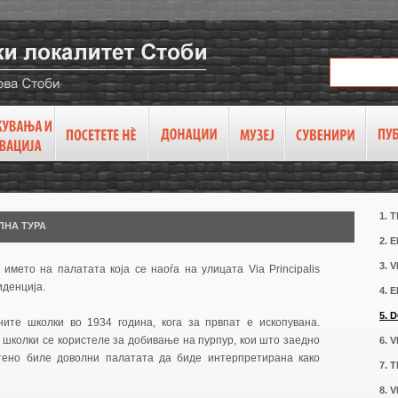
1. 
ЛНА ТУРА
2.
3. 
името на палатата која се наоѓа на улицата Via Principalis
иденција.
4. 
5. 
ите школки во 1934 година, кога за првпат е ископувана.
 школки се користеле за добивање на пурпур, кои што заедно
6. 
тено биле доволни палатата да биде интерпретирана како
7. 
8. 