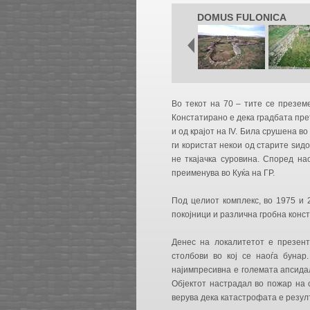
DOMUS FULONICA
Во текот на 70 – тите се презем
Констатирано е дека градбата прет
и од крајот на IV. Била срушена в
ги користат некои од старите ѕид
не ткајачка суровина. Според на
преименува во Куќа на ГР.
Под целиот комплекс, во 1975 и 
покојници и различна гробна конст
Денес на локалитетот е презент
столбови во кој се наоѓа бунар
најимпресивна е големата апсида
Објектот настрадал во пожар на 
верува дека катастрофата е резул