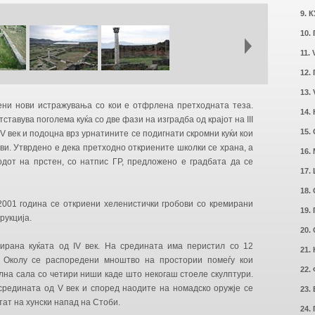
9. 
10.
11.
12.
13.
ени нови истражувања со кои е отфрлена претходната теза.
14.
ставува поголема куќа со две фази на изградба од крајот на III
15.
о V век и подоцна врз урнатините се подигнати скромни куќи кои
ови. Утврдено е дека претходно откриените школки се храна, а
16.
одот на прстен, со натпис ГР, предложено е градбата да се
17.
18.
2001 година се откриени хеленистички гробови со кремирани
19.
рукција.
20.
ирана куќата од IV век. На средината има перистил со 12
21.
. Околу се распоредени мноштво на простории помеѓу кои
22.
лна сала со четири ниши каде што некогаш стоеле скулптури.
средината од V век и според наодите на номадско оружје се
23.
тат на хунски напад на Стоби.
24.