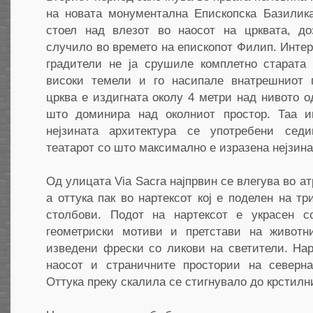
на новата монументална Епископска Базилика
стоел над влезот во наосот на црквата, д
случило во времето на епископот Филип. Интер
градители не ја срушиле комплетно старата 
високи темели и го насипале внатрешниот п
црква е издигната околу 4 метри над нивото о
што доминира над околниот простор. Таа и
нејзината архитектура се употребени се
театарот со што максимално е изразена нејзина
Од улицата Via Sacra најпрвин се влегува во а
а оттука пак во нартексот кој е поделен на тр
столбови. Подот на нартексот е украсен с
геометриски мотиви и претстави на животн
изведени фрески со ликови на светители. На
наосот и страничните простории на северна
Оттука преку скалила се стигнувало до крстилн