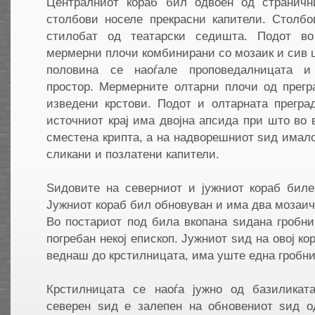
Централниот кораб бил одвоен од страничн
столбови носеле прекрасни капители. Столбо
стилобат од театарски седишта. Подот в
мермерни плочи комбинирани со мозаик и сив 
половина се наоѓале проповедалницата и
простор. Мермерните олтарни плочи од прегр
изведени крстови. Подот и олтарната прегра
источниот крај има двојна апсида при што во
сместена крипта, а на надворешниот ѕид имал
сликани и позлатени капители.
Ѕидовите на северниот и јужниот кораб биле
Јужниот кораб бил обновуван и има два мозаичн
Во постариот под била вкопана ѕидана гробниц
погребан некој епископ. Јужниот ѕид на овој кор
веднаш до крстилницата, има уште една гробни
Крстилницата се наоѓа јужно од базиликат
северeн ѕид е залепeн на обновениот ѕид о