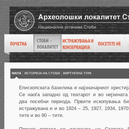
МАПА
ИСТОРИЈА НА СТОБИ
ВИРТУEЛНА ТУРА
Епископската базилика е најзначајниот христиј
Се наоѓа западно од театарот и во нејзината 
два посебни периода. Првите ископувања би
истражувана е и во 1924 – 25, 1927, 1934, 1970 
тите и во 90 – тите.