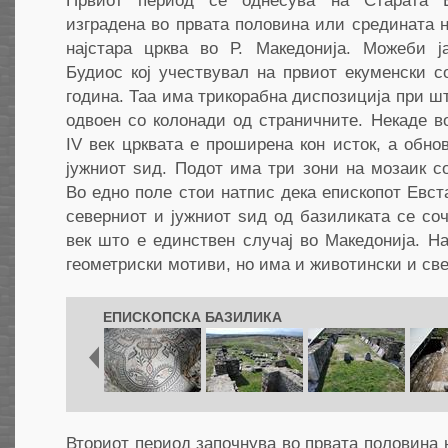
Првиот период се однесува на Старата Е
изградена во првата половина или средината на
најстара црква во Р. Македонија. Можеби ј
Будиос кој учествувал на првиот екуменски с
година. Таа има трикорабна диспозиција при ш
одвоен со колонади од страничните. Некаде в
IV век црквата е проширена кон исток, а обно
јужниот ѕид. Подот има три зони на мозаик с
Во едно поле стои натпис дека епископот Евста
северниот и јужниот ѕид од базиликата се со
век што е единствен случај во Македонија. Н
геометриски мотиви, но има и животински и све
ЕПИСКОПСКА БАЗИЛИКА
Вториот период започнува во првата половина н