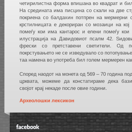
четирилистна форма впишана во квадрат и бил
На средината има писцина со скали на две с
покриена со балдахин потпрен на мермерни
крстилницата е декориран со мозаици на кој
помеѓу кои има кантарос и елени помеѓу кои
илустрација на Давидовиот псалм 42. Ѕидов
фрески со претставени светители. Од п
покрстувањето не се изведувало со потопување 
таа намена во употреба бил голем мермерен ка
Според наодот на монета од 569 – 70 година по
црквата, можеме да констатираме дека баз
својот крај некаде после овие години.
Aрхеолошки лексикон