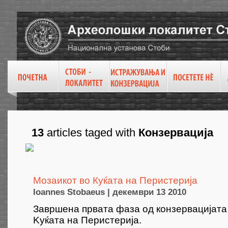
13
articles taged with
Конзервација
Мозаикот во Куќата на Перистерија
Ioannes Stobaeus | декември 13 2010
Завршена првата фаза од конзервацијата
Kуќата на Перистерија.