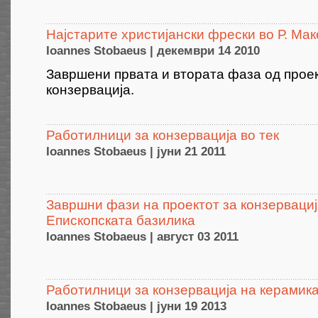
Најстарите христијански фрески во Р. Мак
Ioannes Stobaeus | декември 14 2010
Завршени првата и втората фаза од проек
конзервација.
Работилници за конзервација во тек
Ioannes Stobaeus | јуни 21 2011
Завршни фази на проектот за конзервациј
Епископската базилика
Ioannes Stobaeus | август 03 2011
Работилници за конзервација на керамик
Ioannes Stobaeus | јуни 19 2013