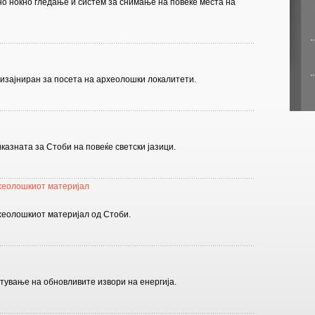
о ноќно гледање и систем за снимање на повеќе места на
дизајниран за посета на археолошки локалитети.
казната за Стоби на повеќе светски јазици.
хеолошкиот материјал
еолошкиот материјал од Стоби.
тување на обновливите извори на енергија.