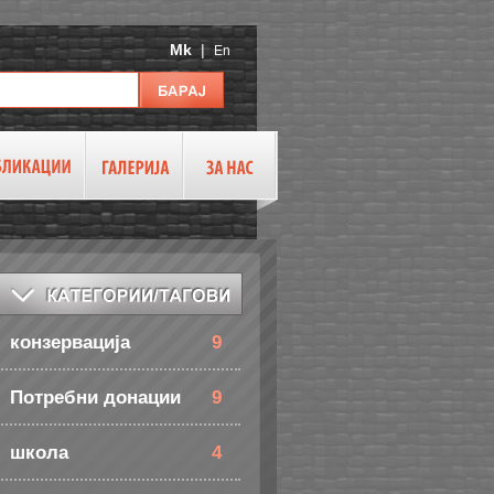
Mk
|
En
конзервација
9
Потребни донации
9
школа
4