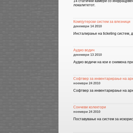
14 статични камери со инфрацрвен
локалитетот.
Компјутерски систем за влезници
декември 14 2010
Инсталирање на ticketing систем, 
Аудио водич
декември 13 2010
Аудио водичи на кои е снимена при
Софтвер за инвентарирање на ар
ноември 24 2010
Софтвер за инвентарирање на арх
Сончеви колектори
ноември 24 2010
Поставување на систем за искорис