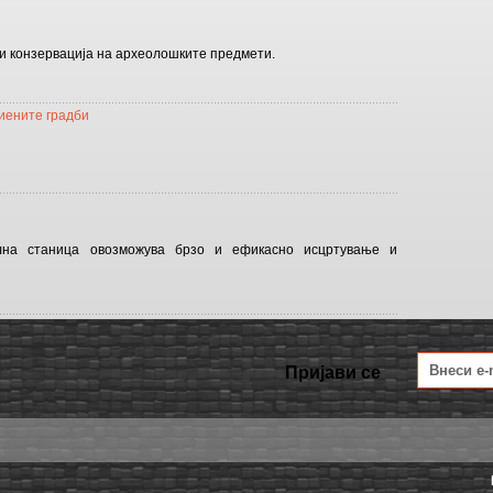
и конзервација на археолошките предмети.
иените градби
ална станица овозможува брзо и ефикасно исцртување и
.
Пријави се