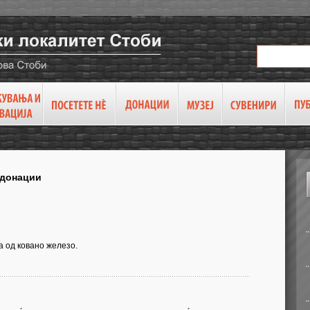
 донации
а од ковано железо.