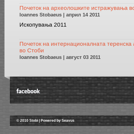
Почеток на археолошките истражувања в
Ioannes Stobaeus | април 14 2011
Ископувања 2011
Почеток на интернационалната теренска
во Стоби
Ioannes Stobaeus | август 03 2011
© 2010 Stobi | Powered by Seavus