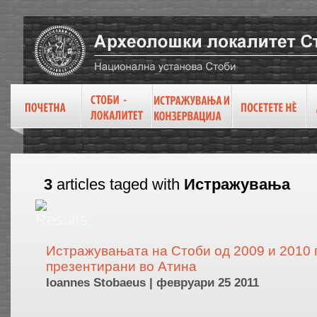
3
articles taged with
Истражувања
Истражувањата на Стоби од 2009 и 2010 
презентирани во Атина
Ioannes Stobaeus | февруари 25 2011