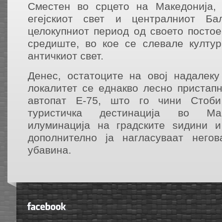
Сместен во срцето на Македонија, 
егејскиот свет и централниот Ба
целокупниот период од своето постое
средиште, во кое се слевале култу
античкиот свет.
Денес, остатоците на овој надалек
локалитет се еднакво лесно пристап
автопат Е-75, што го чини Стоб
туристичка дестинација во Мак
илуминација на градските ѕидини и
дополнително ја нагласуваат негов
убавина.