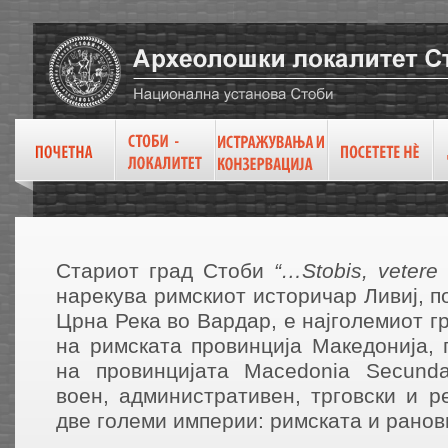
Стариот град Стоби
“…
Stobis
,
vetere
нарекува римскиот историчар Ливиј, п
Црна Река во Вардар, е најголемиот г
на римската провинција Македонија, 
на провинцијата Macedonia Secund
воен, административен, трговски и р
две големи империи: римската и рано