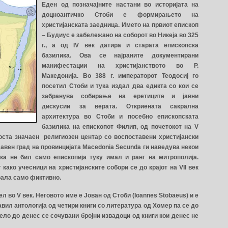
Еден од позначајните настани во историјата на
доцноантичко Стоби е формирањето на
христијанската заедница. Името на првиот епископ
– Будиус е забележано на соборот во Никеја во 325
г., а од IV век датира и старата епископска
базилика. Ова се најраните документирани
манифестации на христијанството во Р.
Македонија. Во 388 г. императорот Теодосиј го
посетил Стоби и тука издал два едикта со кои се
забранува собирање на еретиците и јавни
дискусии за верата. Откриената сакрална
архитектура во Стоби и посебно епископската
базилика на епископот Филип, од почетокот на V
доста значаен религиозен центар со воспоставени христијански
лавен град на провинцијата Macedonia Secunda ги наведува некои
ка не бил само епископија туку имал и ранг на митрополија.
како учесници на христијанските собори се до крајот на VII век
рала само фиктивно.
л во V век. Неговотo име е Јован од Стоби (Ioannes Stobaeus) и е
тавил антологија од четири книги со литература од Хомер па се до
ело до денес се сочувани бројни извадоци од книги кои денес не