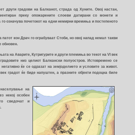
сет други градови на Балканот, страда од Хуните. Овој настан,
ментиран преку опожарените слоеви датирани со монети и
а го означува почетокот на едни немирни времиња и постепеното
на патот кон Драч го ограбуваат Стоби, но овој напад немал такви
е обновен.
ата на Аварите, Кутригурите и други племиња во текот на VI век
градовите низ целиот Балкански полуостров. Истовремено се
негативно ќе се одразат на земјоделието и условите за живот.
I век градот ќе биде напуштен, а празните објекти подоцна биле
 населување на
ез некој особен
то сведочат и
и.