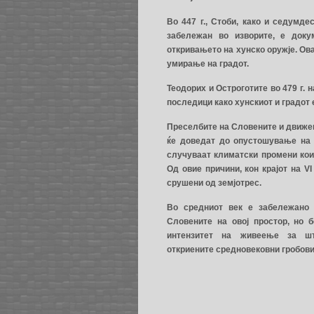
Во 447 г., Стоби, како и седумде
забележан во изворите, е доку
откривањето на хунско оружје. Ов
умирање на градот.
Теодорих и Остроготите во 479 г. 
последици како хунскиот и градот 
Преселбите на Словените и движењ
ќе доведат до опустошување на 
случуваат климатски промени кои 
Од овие причини, кон крајот на V
срушени од земјотрес.
Во средниот век е забележано
Словените на овој простор, но б
интензитет на живеење за ш
откриените средновековни гробов