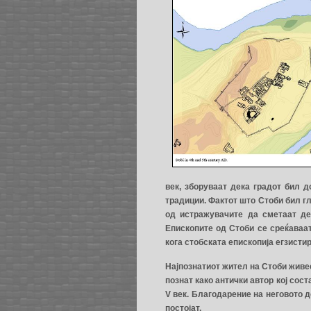
век, зборуваат дека градот бил 
традиции. Фактот што Стоби бил г
од истражувачите да сметаат де
Епископите од Стоби се среќаваат 
кога стобската епископија егзисти
Најпознатиот жител на Стоби живее
познат како антички автор кој сос
V век. Благодарение на неговото д
постојат.