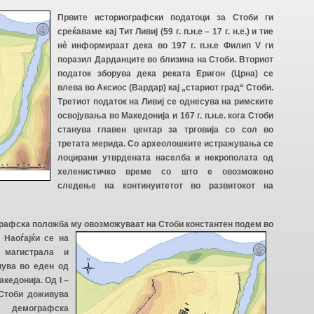
Првите историографски податоци за Стоби ги
среќаваме кај Тит Ливиј (59 г. п.н.е – 17 г. н.е.) и тие
нè информираат дека во 197 г. п.н.е Филип V ги
поразил Дарданците во близина на Стоби. Вториот
податок зборува дека реката Еригон (Црна) се
влева во Аксиос (Вардар) кај „стариот град“ Стоби.
Третиот податок на Ливиј се однесува на римските
освојувања во Македонија и 167 г. п.н.е. кога Стоби
станува главен центар за трговија со сол во
третата мерида. Со археолошките истражувања се
лоцирани утврдената населба и некрополата од
хеленистичко време со што е овозможено
следење на континуитетот во развитокот на
ографска положба му овозможуваат на Стоби константен подем во
Наоѓајќи се на
 магистрала и
нува во еден од
кедонија. Од Ι –
 Стоби доживува
, демографска