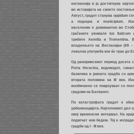
експанзија и ја достигнува најго
во историјата на своето постоење
Август, градот станува oppidum c
а подоцна и municipium. Иак
население е доминантно во Стоб
граѓаните уживале Ius Italicum
трибите Aemilia и Tromentina.
владеењето на Веспазијан (69 – 
локална употреба кое ќе трае до Ела
Од раноримскиот период досега се
Porta Heraclea, водоводот, син
базилика и јавната градба со ар
втората половина на ΙΙΙ век. И
вообичаено се поврзуваат со похо
градови на Балканот.
По катастрофата градот е обн
урбанизацијата. Најголемиот дел о
овој временски интервал. На крај
подигнат нов бедем. Тој е изград
градби од I - III век.