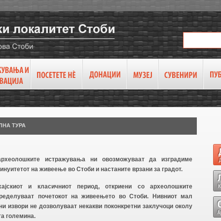
ЛНА ТУРА
археолошките истражувања ни овозможуваат да изградиме
инуитетот на живеење во Стоби и настаните врзани за градот.
хајскиот и класичниот период, откриени со археолошките
пределуваат почетокот на живеењето во Стоби. Нивниот мал
ни извори не дозволуваат некакви поконкретни заклучоци околу
та големина.