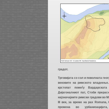
градот.
Трговијата со сол и поволната ге
вековите на римското владеење.
крстопат помеѓу Вардарската
Дијагоналниот пат, Стоби прерас
најзначајните римски градови во Ма
ΙΙΙ век, за време на pax Romana,
промена во урбанизацијата