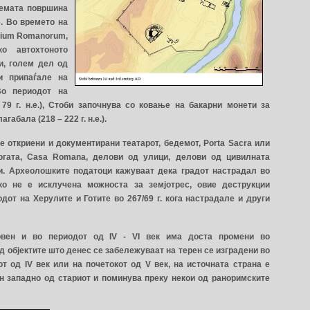
лемата површина
. Во времето на
ivium Romanorum,
о автохтоното
и, голем дел од
 и припаѓале на
 Во периодот на
79 г. н.е.), Стоби започнува со ковање на бакарни монети за
габала (218 – 222 г. н.е.).
 откриени и документирани театарот, бедемот, Porta Sacra или
агогата, Casa Romana, делови од улици, делови од цивилната
ки. Археолошките податоци кажуваат дека градот настрадал во
ако не е исклучена можноста за земјотрес, овие деструкции
дот на Херулите и Готите во 267/69 г. кога настрадале и други
овен и во периодот од IV - VI век има доста промени во
д објектите што денес се забележуваат на терен се изградени во
от од IV век или на почетокот од V век, на источната страна е
ен западно од стариот и поминува преку некои од раноримските