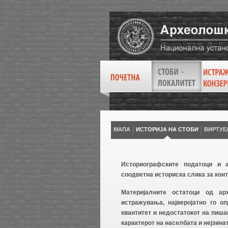
МАПА
ИСТОРИЈА НА СТОБИ
ВИРТУE
Историографските податоци и 
соодветна историска слика за конт
Материјалните остатоци од ар
истражувања, најверојатно го о
квантитет и недостатокот на пиша
карактерот на населбата и нејзина