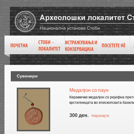
Сувенири
Медалјон со паун
Керамички медалјон со рејефна прет
крстилницата во епископската базили
300 ден.
Нарачајте