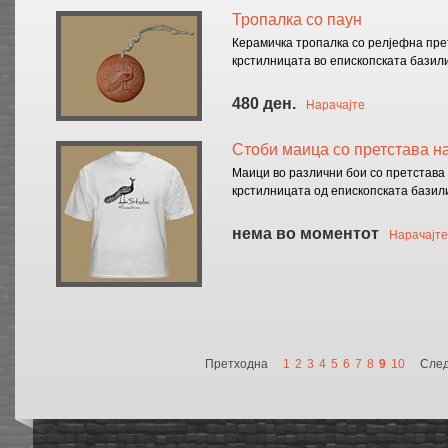
Тропалка со паун
Керамичка тропалка со релјефна пре
крстилницата во епископската базил
480 ден.
Нарачајте
Стоби маица со претстава н
Маици во различни бои со претстава 
крстилницата од епископската базил
нема во моментот
Нарачајте
Претходна
1
2
3
4
5
6
7
8
9
10
Сле