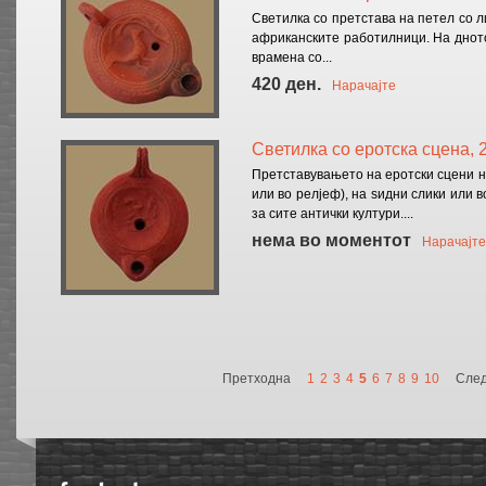
Светилка со претстава на петел со л
афри­кан­ски­те работилници. На дно
врамена со...
420 ден.
Нарачајте
Светилка со еротска сцена, 2
Претставувањето на еротски сцени н
или во релјеф), на ѕидни слики или 
за сите антички култури....
нема во моментот
Нарачајте
Претходна
1
2
3
4
5
6
7
8
9
10
Сле