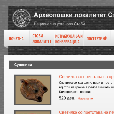
Сувенири
Светилка со претстава на оре
Светилка со два фитилници и претст
кој стои на гранка. Орелот симболизи
Бил предаван на оние...
520 ден.
Нарачајте
Свeтилка со претстава на пет