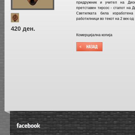
придружник и учител на Дион
претставен тирсос - стапот на 
Светилката била изработена 
работилници во текот на 2 век од 
420 ден.
Комерцијална копија