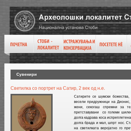
Сувенири
Светилка со портрет на Сатир, 2 век од н.е.
Сатирите се шумски божества, 
весели придружници на Дионис,
жени, секогаш спремни за те
претставувани со големи шилес
долга кадрава коса испреплетена
долга брада и мал, шпрт нос. С
на светилката веројатно го пре