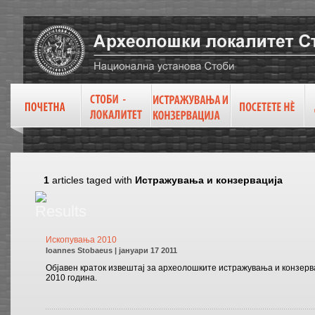
1
articles taged with
Истражувања и конзервација
Ископувања 2010
Ioannes Stobaeus | јануари 17 2011
Објавен краток извештај за археолошките истражувања и конзерв
2010 година.