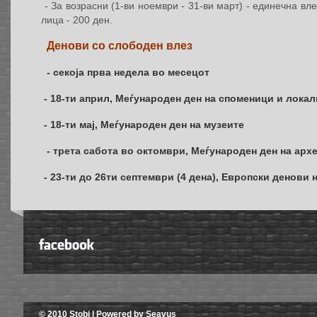
- За возрасни (1-ви ноември - 31-ви март) - единечна вл
лица - 200 ден.
Денови со слободен влез
- секоја прва недела во месецот
- 18-ти април, Mеѓународен ден на споменици и лока
- 18-ти мај, Mеѓународен ден на музеите
- трета сабота во октомври, Меѓународен ден на арх
- 23-ти до 26ти септември (4 дена), Европски денови
© 2010 Stobi | Powered by Seavus