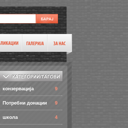
конзервација
9
Потребни донации
9
школа
4