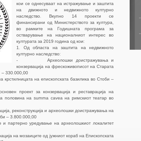
кои се однесуваат на истражување и заштита
на движното и недвижното културно
наследство. Вкупно 14 проекти се
финансирани од Министерството за култура,
во рамките на Годишната програма за
остварување на националниот интерес во
културата за 2019 година од кои:
1. Од областа на заштита на недвижното
културно наследство:
- Археолошки доистражувања и
конзервација на фрескоживописот на Старата
 – 330.000,00
рстилницата на епископската базилика во Стоби –
 проект за конзервација и реставрација на
ата половина на summa cavea на римскиот театар во
ја, реконструкција и археолошки доистражувања на
би – 3.800.000,00
артерно уредување на археолошкиот локалитет
ија на мозаиците од јужниот кораб на Епископската