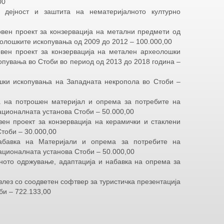
00
 дејност и заштита на нематеријалното културно
 проект за конзервација на метални предмети од
еолошките ископувања од 2009 до 2012 – 100.000,00
проект за конзервација на метален археолошки
опувања во Стоби во период од 2013 до 2018 година –
ископувања на Западната некропола во Стоби –
потрошен материјал и опрема за потребите на
ационалната установа Стоби – 50.000,00
роект за конзервација на керамички и стаклени
тоби – 30.000,00
на Материјали и опрема за потребите на
ационалната установа Стоби – 50.000,00
ното одржување, адаптација и набавка на опрема за
з со соодветен софтвер за туристичка презентација
би – 722.133,00