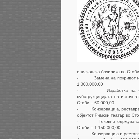
епископска базилика во Стоби
- Замена на покривот на к
1.300.000,00
- Изработка на основен
субструкцицијата на источн
Стоби – 60.000,00
- Конзервација, реставраци
објектот Римски театар во Сто
- Тековно одржување и п
Стоби – 1.150.000,00
- Конзервација и реставрац