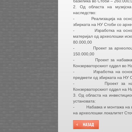
базилика во Стоби – 260.000,
2. Од областа на музејска
наследство:
- Реализација на основен
збирката на НУ Стоби со арх
- Изработка на основен 
материјал од археолошки иск
80.000,00
- Проект за археолошки 
150.000,00
- Проект за набавка на 
Конзерваторскиот оддел во Н
- Изработка на основен п
предмети од збирката на НУ С
- Проект за набавка 
Конзерваторскиот оддел на Н
3. Од областа на инвестицио
установата:
- Набавка и монтажа на вле
на археолошки локалитет Сто