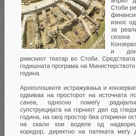
април д
Стоби р
финанси
износ од
за реал
сезона
Конзерва
и дои
римскиот театар во Стоби. Средствата
годишната програма на Министерството 
година.
Археолошките истражувања и конзерват
одвиваа на просторот на источната 
cavea
, односно помеѓу радијал
супструкцијата на горниот дел од гле
година, на овој простор беа откриени о
на скали кои воделе од надвореш
коридор, директно на патеката меѓу 