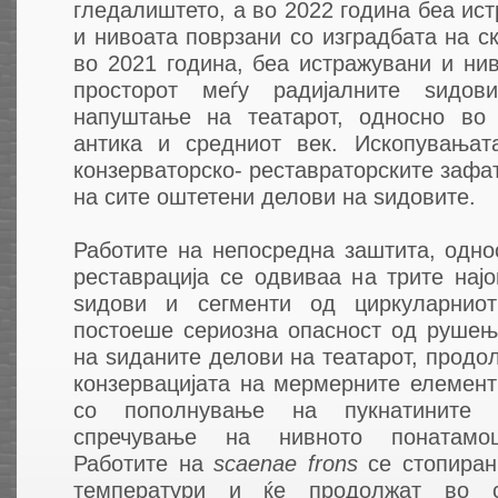
гледалиштето, а во 2022 година беа ис
и нивоата поврзани со изградбата на ск
во 2021 година, беа истражувани и ни
просторот меѓу радијалните ѕидов
напуштање на театарот, односно во 
антика и средниот век. Ископувањат
конзерваторско- реставраторските зафа
на сите оштетени делови на ѕидовите.
Работите на непосредна заштита, одно
реставрација се одвиваа на трите нај
ѕидови и сегменти од циркуларниот
постоеше сериозна опасност од рушење
на ѕиданите делови на театарот, продол
конзервацијата на мермерните елемен
со пополнување на пукнатините
спречување на нивното понатамо
Работите на
scaenae frons
се стопиран
температури и ќе продолжат во 