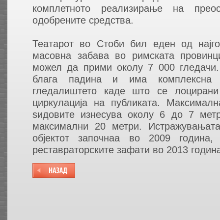
комплетното реализирање на прео
одобрените средства.
Театарот во Стоби бил еден од најго
масовна забава во римската провинци
можел да прими околу 7 000 гледачи.
блага падина и има комплексна с
гледалиштето каде што се лоцирани
циркулација на публиката. Максималн
ѕидовите изнесува околу 6 до 7 мет
максимални 20 метри. Истражувањат
објектот започнаа во 2009 година, 
реставраторските зафати во 2013 година