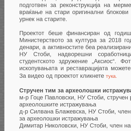
подготвен за реконструкција на мерм
враќање на стари оригинални блокови 
урнек на старите.
Проектот беше финансиран од годиш
Министерството за култура за 2018 го
денари, а активностите беа реализирани
НУ Стоби, надворешни соработни
студентското здружение „Аксиос“. Фот
ископувањата и реставрацијата может
За видео од проектот кликнете
тука.
Стручен тим за археолошки истражув
м-р Гоце Павловски, НУ Стоби, стручен
археолошките истражувања
д-р Силвана Блажевска, НУ Стоби, член
за археолошки истражувања
Димитар Николовски, НУ Стоби, член на