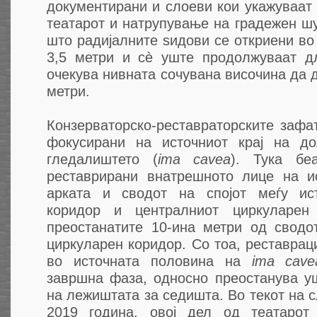
документирани и слоеви кои укажуваат
театарот и натрупување на градежен шу
што радијалните ѕидови се откриени во
3,5 метри и сè уште продолжуваат д
очекува нивната сочувана височина да д
метри.
Конзерваторскo-реставраторските зафа
фокусирани на источниот крај на до
гледалиштето (
ima cavea
). Тука бе
реставрирани внатрешното лице на и
арката и сводот на спојот меѓу ист
коридор и централниот циркуларен
преостанатите 10-ина метри од сводо
циркуларен коридор. Со тоа, реставраци
во источната половина на
ima cave
завршна фаза, односно преостанува уш
на лежиштата за седишта. Во текот на с
2019 година, овој дел од театарот