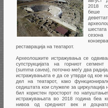
август 
2018 г
беше 
деветт
археоло
шестат
сезона
конз
реставрација на театарот.
Археолошките истражувања се одвива
супструкцијата на горниот сегмент
(
summa cavea
), поточно меѓу два радиј
истражувањата е да се утврди од кое ни
дел на театарот, како функционирал
седиштата кои служеле за циркулација н
бил користен просторот по напуштањет
истражувањата во 2018 година беа к
нивоа од средниот век и доцнат