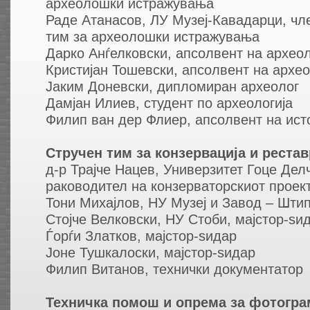
археолошки истражувања
Раде Атанасов, ЛУ Музеј-Кавадарци, чл
тим за археолошки истражувања
Дарко Анѓелковски, апсолвент на археол
Кристијан Тошевски, апсолвент на архео
Јаким Доневски, дипломиран археолог
Дамјан Илиев, студент по археологија
Филип ван дер Флиер, апсолвент на ист
Стручен тим за конзервација и рестав
д-р Трајче Нацев, Универзитет Гоце Дел
раководител на конзерваторскиот проек
Тони Михајлов, НУ Музеј и Завод – Штип
Стојче Велковски, НУ Стоби, мајстор-ѕи
Ѓорѓи Златков, мајстор-ѕидар
Јоне Тушкалоски, мајстор-ѕидар
Филип Витанов, технички документатор
Техничка помош и опрема за фотогра