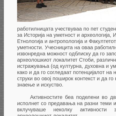
работилницата учествуваа по пет студен
за Историја на уметност и археологија, 
Етнологија и антропологија и Факултето
уметности. Учесницита на оваа работил
извонредна можност одблиску да го зап
археолошкиот локалитет Стоби, различн
истражувања (од културна, духовна и ум
како и да го согледаат потенцијалот на 
струки во овој поширок контекст и да го
знаење и искуство.
Активностите беа поделени во два 
исполнет со предавања на разни теми и 
вклучуваше неколку активности
археолошкиот локалитет.