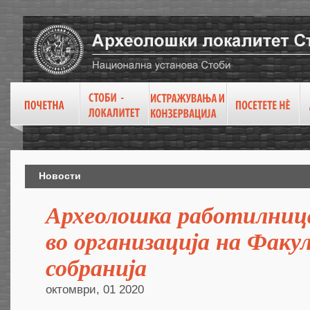
Новости
Археолошка работилниц
во организација на Фак
собранија
октомври, 01 2020