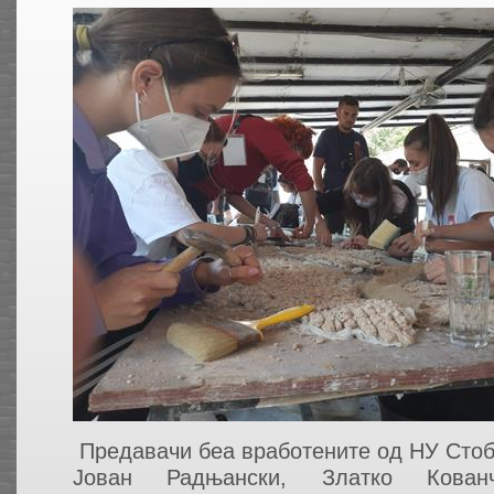
Предавачи беа вработените од НУ Стоб
Јован Радњански, Златко Кован