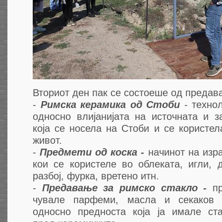
Вториот ден пак се состоеше од предав
-
Римска керамика од Стоби
- технол
односно влијанијата на источната и з
која се носела на Стоби и се користел
живот.
-
Предмети од коска -
начинот на изр
кои се користеле во облеката, игли, 
разбој, фурка, вретено итн.
-
Предавање за римско стакло -
пр
чувале парфеми, масла и секаков 
односно предноста која ја имале ст