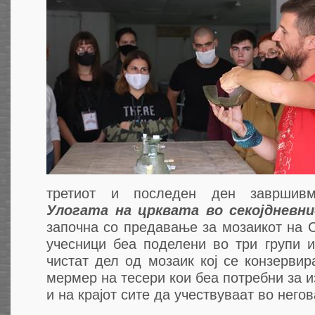
третиот и последен ден завршив
Улогата на црквата во секојднев
започна со предавање за мозаикот на С
учесници беа поделени во три групи 
чистат дел од мозаик кој се конзервир
мермер на тесери кои беа потребни за и
и на крајот сите да учествуваат во него