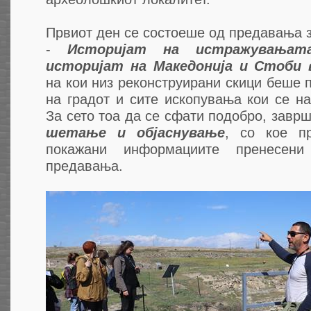
Првиот ден се состоеше од предавања з
-
Историјат на истражувања
историјат на Македонија и Стоби 
на кои низ реконструирани скици беше п
на градот и сите ископувања кои се н
За сето тоа да се сфати подобро, завр
шетање и објаснување
, со кое п
покажани информациите пренесени
предавања.