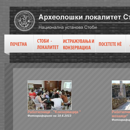
Работилници - "Kонзервација "
Работилни
Фотографирано на 18.6.2013
мозаици"
Фотографир