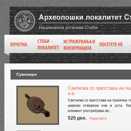
Сувенири
Светилка со претстава на теа
н.е.
Светилка со претстава на трагична т
широко отворени очи и уста. Теа
елемент употребуван во...
520 ден.
Нарачајте