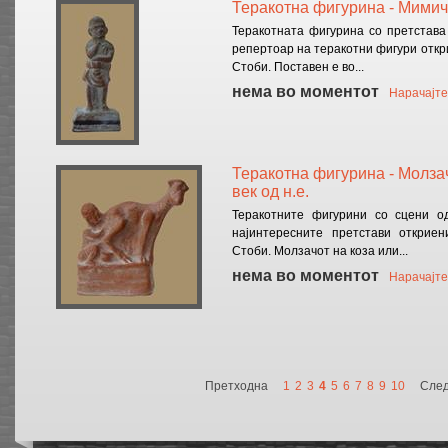
Теракотна фигурина - Мимичар,
Теракотната фигурина со претстава
репертоар на теракотни фигури откр
Стоби. Поставен е во...
нема во моментот
Нарачајте
Теракотна фигурина - Молзач 
век од н.е.
Теракотните фигурини со сцени од
најинтересните претстави открие
Стоби. Молзачот на коза или...
нема во моментот
Нарачајте
Претходна
1
2
3
4
5
6
7
8
9
10
Сле