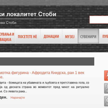
котна фигурина - Афродита Книдска, ран 1 век
.е.
ита - божицата на убавината и љубовта е претставена гола, со
ја од десната страна во моментот пред чинот на ритуално
е. Со левата рака...
ден.
Нарачајте