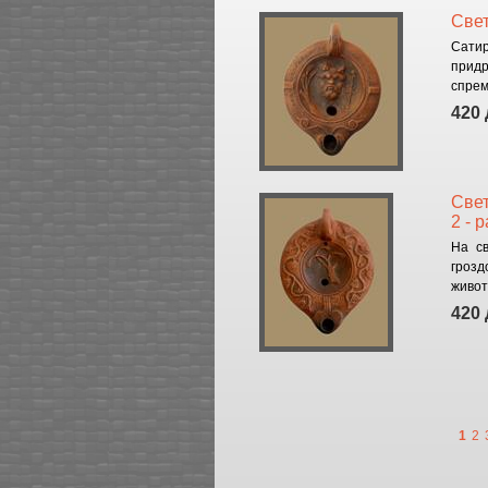
Свет
Сатир
придр
спрем
420 
Свет
2 - 
На св
грозд
живот.
420 
1
2