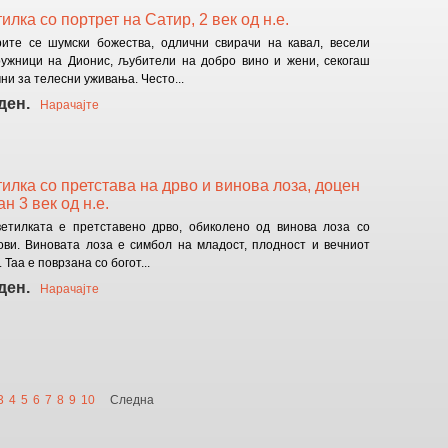
илка со портрет на Сатир, 2 век од н.е.
ите се шумски божества, одлични свирачи на кавал, весели
ужници на Дионис, љубители на добро вино и жени, секогаш
ни за телесни уживања. Често...
ден.
Нарачајте
илка со претстава на дрво и винова лоза, доцен
ран 3 век од н.е.
етилката е претставено дрво, обиколено од винова лоза со
ови. Виновата лоза е симбол на младост, плодност и вечниот
 Таа е поврзана со богот...
ден.
Нарачајте
3
4
5
6
7
8
9
10
Следна