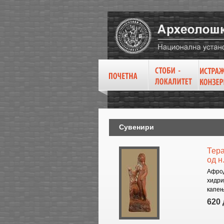
Сувенири
Тера
од н
Афрод
хидри
капењ
620 