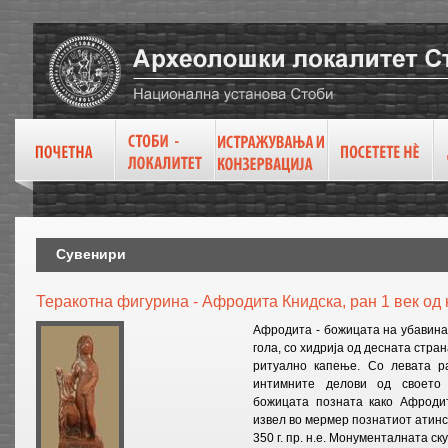
Сувенири
Теракотна фигурина - Афродита Книдска, ран 1 век од н
Афродита - божицата на убавина
гола, со хидрија од десната стра
ритуално капење. Со левата р
интимните делови од своето 
божицата позната како Афродит
извел во мермер познатиот атинс
350 г. пр. н.е. Монументалната ску