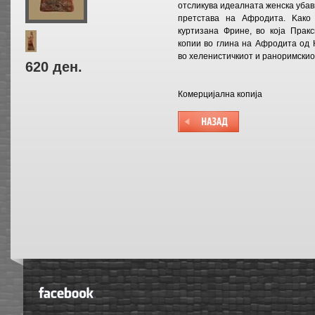
отсликува идеалната женска убав
претстава на Афродита. Kако
куртизана Фрине, во која Прак
копии во глина на Афродита од
во хеленистичкиот и раноримскио
620 ден.
Комерцијална копија